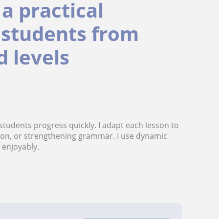
a practical
 students from
 levels
tudents progress quickly. I adapt each lesson to
tion, or strengthening grammar. I use dynamic
 enjoyably.