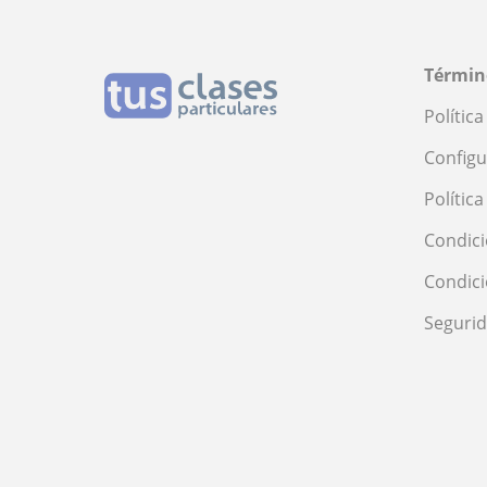
Términ
Polític
Configu
Polític
Condici
Condic
Seguri