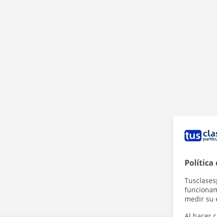
Política
Tusclases
funcionami
medir su 
Al hacer c