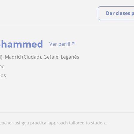
Dar clases 
Mohammed
Ver perfil
), Madrid (Ciudad), Getafe, Leganés
be
dos
 teacher using a practical approach tailored to studen...