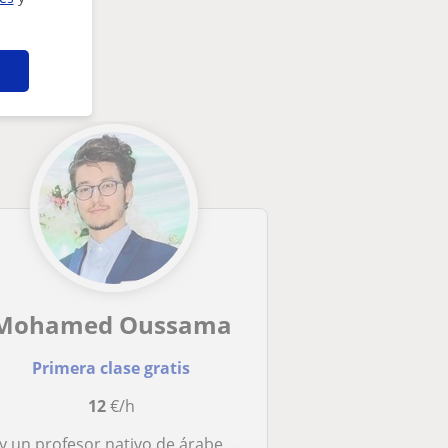
Mohamed Oussama
Primera clase gratis
12
€/h
n profesor nativo de árabe con experiencia en enseñar a niños y adultos de una manera divertida y efectiva