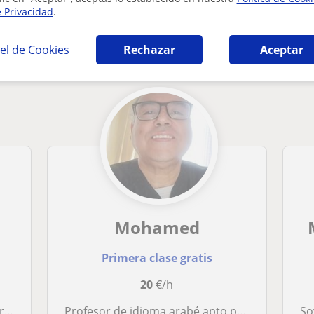
e Privacidad
.
 en Madrid que pueden interesarte
el de Cookies
Rechazar
Aceptar
Mohamed
Primera clase gratis
20
€/h
ño
Profesor de idioma arabé apto por Todo Niveles .
Soy u