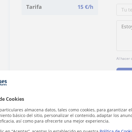
Tarifa
15
€/h
Al hacer 
 de Cookies
¿Hay algún error en este perfil?
Cuéntanos
particulares almacena datos, tales como cookies, para garantizar el
ento básico del sitio, personalizar el contenido, adaptar los anunc
eficacia, así como para ofrecerte una mejor experiencia.
lic en “Aceptar”, aceptas lo establecido en nuestra
Política de Cook