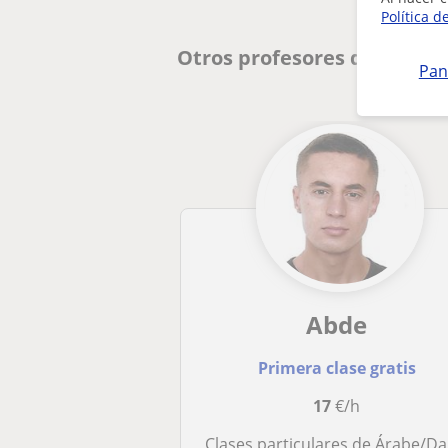
Política d
Otros profesores de Árabe
Pan
Abde
Primera clase gratis
17
€/h
Clases particulares de Árabe/Dariya/Rife