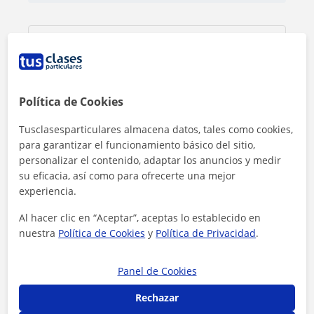
Política de Cookies
Tusclasesparticulares almacena datos, tales como cookies,
para garantizar el funcionamiento básico del sitio,
personalizar el contenido, adaptar los anuncios y medir
su eficacia, así como para ofrecerte una mejor
experiencia.
Al hacer clic en “Aceptar”, aceptas lo establecido en
nuestra
Política de Cookies
y
Política de Privacidad
.
Al hacer clic, aceptas nuestro
aviso legal
y de
privacidad
Panel de Cookies
Contactar ahora
Rechazar