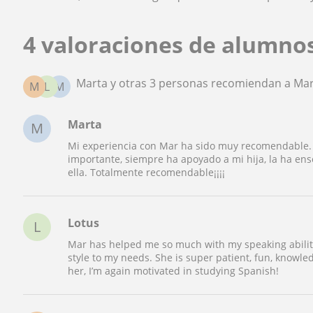
4 valoraciones de alumno
Marta y otras 3 personas recomiendan a Ma
M
L
M
Marta
M
Mi experiencia con Mar ha sido muy recomendable. 
importante, siempre ha apoyado a mi hija, la ha e
ella. Totalmente recomendable¡¡¡¡
Lotus
L
Mar has helped me so much with my speaking ability
style to my needs. She is super patient, fun, knowled
her, I’m again motivated in studying Spanish!