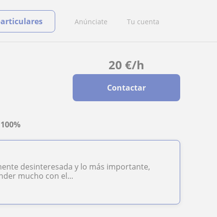
particulares
Anúnciate
Tu cuenta
20
€
/h
Contactar
a
100%
ente desinteresada y lo más importante,
nder mucho con el...