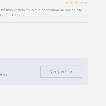
★
★
★
★
★
ha involucrado en lo que necesitaba mi hija en ese
tados con ella.
Ver perfil
iones