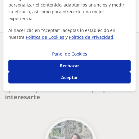
personalizar el contenido, adaptar los anuncios y medir
Comparte a este profesor
su eficacia, así como para ofrecerte una mejor
experiencia.
Al hacer clic en “Aceptar”, aceptas lo establecido en
nuestra
Política de Cookies
y
Política de Privacidad
.
¿Hay algún error en este perfil?
Cuéntanos
Panel de Cookies
Tus clases particulares
Problemas de aprendizaje
Madrid
Rechazar
ayudó a niños pequeños hacer sus deberes a leer
Alcobendas
Aceptar
Otros profesores de Problemas de
aprendizaje en Alcobendas que pueden
interesarte