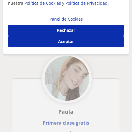
nuestra
Política de Cookies
y
Política de Privacidad
.
Tus clases particulares
A domicilio
Ballet
Madrid
bailarín con título profesional en danza clásica , y título ...
Panel de Cookies
Otros profesores de Ballet en Madrid que
Rechazar
pueden interesarte
Aceptar
Paula
Primera clase gratis