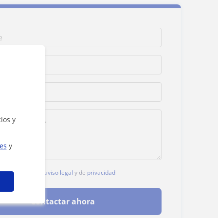
ios y
ies
y
, aceptas nuestro
aviso legal
y de
privacidad
Contactar ahora