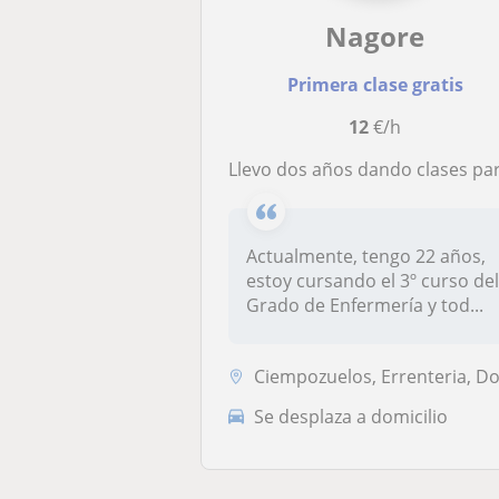
Nagore
Primera clase gratis
12
€/h
Llevo dos años dando clases particulares, imparto clases de repaso y refuerzo a cualquier alumno de primaria y la ESO en Donost
Actualmente, tengo 22 años,
estoy cursando el 3º curso de
Grado de Enfermería y tod...
Ciempozuelos, Errenteria, Donostia-San Sebastián, Irun, Lezo, Oiartzun, Pasai
Se desplaza a domicilio