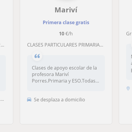
Mariví
Primera clase gratis
10
€/h
Grad
ia
CLASES PARTICULARES PRIMARIA/ SECUNDARIA
Clases de apoyo escolar de la
l
profesora Mariví
Porres.Primaria y ESO.Todas
las mater...
a
Se desplaza a domicilio