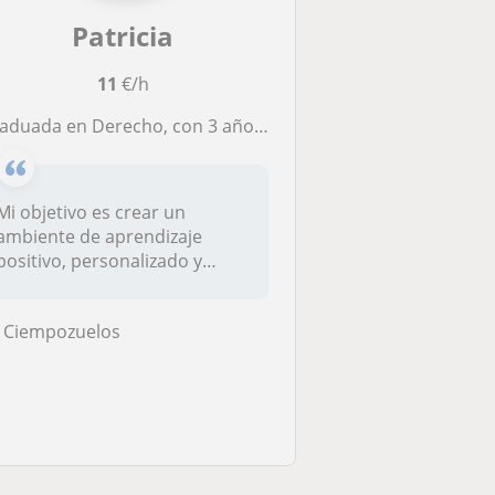
Patricia
11
€/h
uada en Derecho, con 3 años de experiencia impartiendo clases particulares a alumnos de infantil hasta 2º de Bachillerato.
Mi objetivo es crear un
ambiente de aprendizaje
positivo, personalizado y
adaptados...
Ciempozuelos