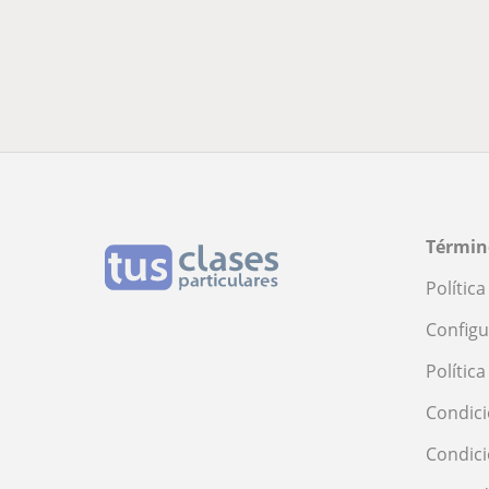
Términ
Polític
Configu
Polític
Condici
Condic