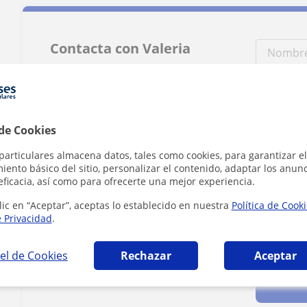
Contacta con Valeria
Tarifa
10
€/h
 de Cookies
1ª clase gratis
particulares almacena datos, tales como cookies, para garantizar el
ento básico del sitio, personalizar el contenido, adaptar los anunc
eficacia, así como para ofrecerte una mejor experiencia.
lic en “Aceptar”, aceptas lo establecido en nuestra
Política de Cook
e Privacidad
.
Al hacer clic
el de Cookies
Rechazar
Aceptar