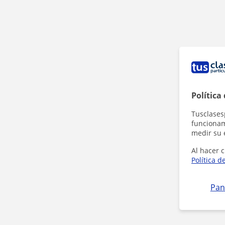
Política
Tusclases
funcionami
medir su 
Al hacer c
Política d
Pan