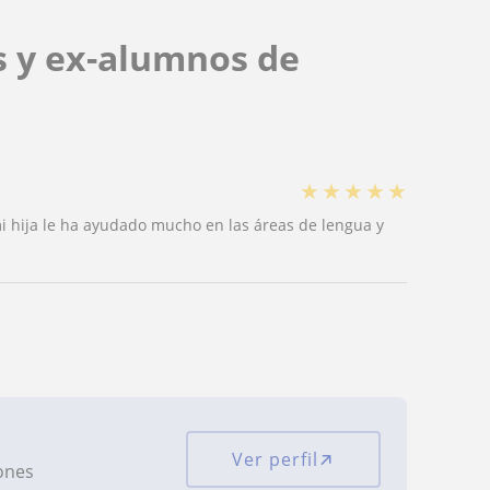
s y ex-alumnos de
★
★
★
★
★
i hija le ha ayudado mucho en las áreas de lengua y
Ver perfil
iones