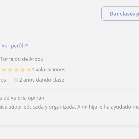
Dar clases 
Ver perfil
 Torrejón de Ardoz
★
★
★
★
★
1 valoraciones
O
dos
2 años dando clase
 de Valeria opinan:
hica súper educada y organizada. A mi hija le ha ayudado m