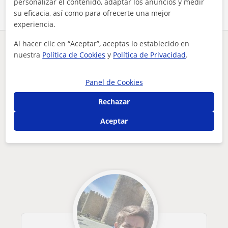
personalizar el contenido, adaptar los anuncios y medir
su eficacia, así como para ofrecerte una mejor
experiencia.
Al hacer clic en “Aceptar”, aceptas lo establecido en
¿Hay algún error en este perfil?
Cuéntanos
nuestra
Política de Cookies
y
Política de Privacidad
.
Tus clases particulares
Matemáticas aplicadas
Madrid
Panel de Cookies
chica de 18 años la cual se le da muy bien matemáticas
Rechazar
Otros profesores de Matemáticas
Aceptar
aplicadas en Madrid que pueden
interesarte