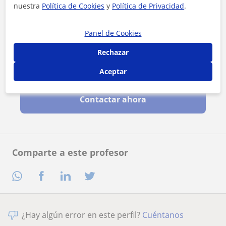
nuestra
Política de Cookies
y
Política de Privacidad
.
Panel de Cookies
Rechazar
Al hacer clic, aceptas nuestro
aviso legal
y de
privacidad
Aceptar
Contactar ahora
Comparte a este profesor
¿Hay algún error en este perfil?
Cuéntanos