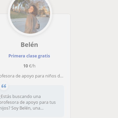
Belén
Primera clase gratis
10
€/h
fesora de apoyo para niños de primaria/secundaria de inglés y todo tipo de materias
¿Estás buscando una
profesora de apoyo para tus
hijos? Soy Belén, una
estudiante uni...