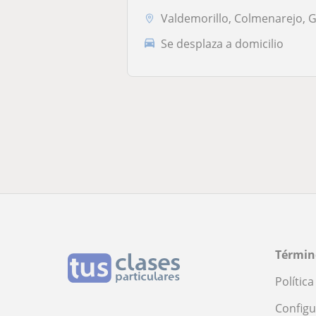
Valdemorillo, Colmenarejo, Galapagar, Villanueva del Pardillo, Robledo..
Se desplaza a domicilio
Términ
Polític
Configu