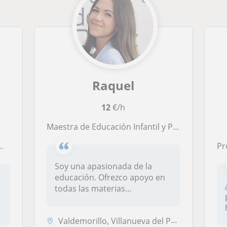
Raquel
12
€/h
Maestra de Educación Infantil y Pedagoga con 3 años de experiencia dando clases particulares ofrece refuerzo escolar
Pro
Soy una apasionada de la
educación. Ofrezco apoyo en
todas las materias
e
implementand...
Valdemorillo, Villanueva del Pardillo, Villanueva de la Cañada