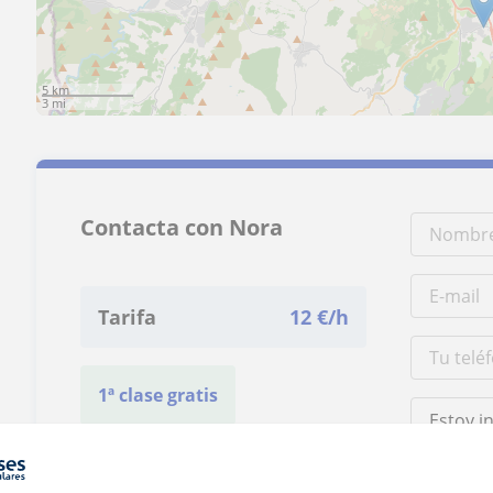
5 km
3 mi
Contacta con Nora
Tarifa
12
€/h
1ª clase gratis