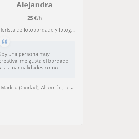
Alejandra
25
€/h
llerista de fotobordado y fotografía, para todas las edades.
Soy una persona muy
creativa, me gusta el bordado
y las manualidades como
tejidos bá...
Madrid (Ciudad), Alcorcón, Leganés, Pozuelo de Alarcón