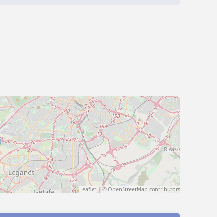
Leaflet
| ©
OpenStreetMap
contributors