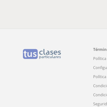
Términ
Polític
Configu
Polític
Condici
Condic
Seguri