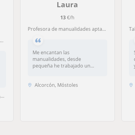
Laura
13
€/h
Profesora de manualidades apta para todas las edades y niveles.
Ta
Me encantan las
manualidades, desde
pequeña he trabajado un
montón con todo tipo de...
Alcorcón, Móstoles
l