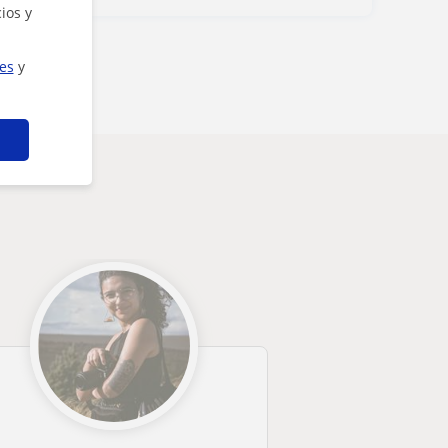
ios y
ies
y