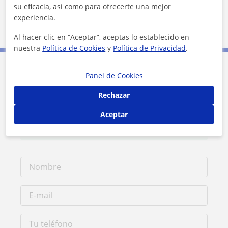
su eficacia, así como para ofrecerte una mejor
experiencia.
5 km
3 mi
Leaflet
| ©
OpenStreetMap
contributors
Al hacer clic en “Aceptar”, aceptas lo establecido en
nuestra
Política de Cookies
y
Política de Privacidad
.
Panel de Cookies
Contacta con Federico
Rechazar
Tarifa
20
€/h
Aceptar
1ª clase gratis