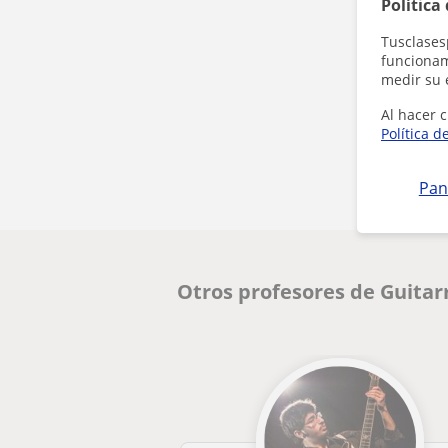
Política
Tusclases
funcionami
medir su 
Al hacer c
Política d
Pan
Otros profesores de Guitar