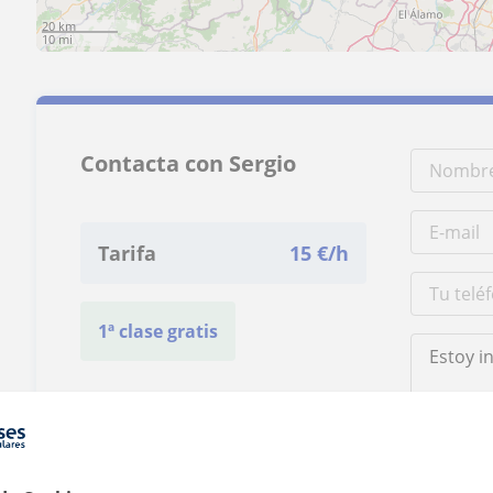
20 km
10 mi
Contacta con Sergio
Tarifa
15
€/h
1ª clase gratis
Al hacer clic