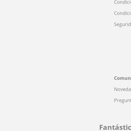
Condici
Condic
Seguri
Comun
Noveda
Pregunt
Fantásti