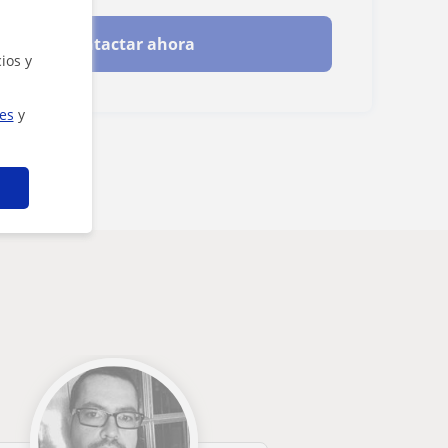
Contactar ahora
ios y
ies
y