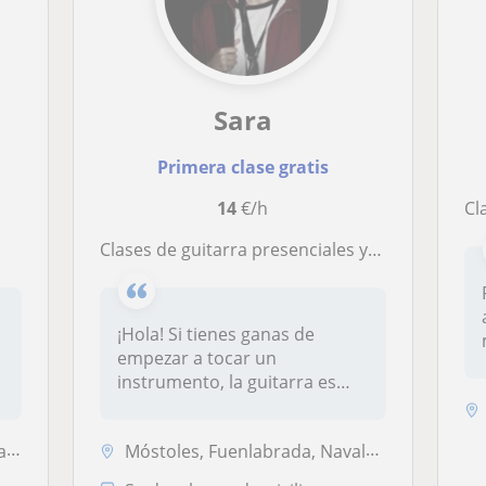
Sara
Primera clase gratis
14
€/h
Cla
Clases de guitarra presenciales y online
¡Hola! Si tienes ganas de
empezar a tocar un
.
instrumento, la guitarra es
perfecta. A...
es
Móstoles, Fuenlabrada, Navalcarnero, Alcorcón, Leganés