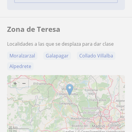
Zona de Teresa
Localidades a las que se desplaza para dar clase
Moralzarzal
Galapagar
Collado Villalba
Alpedrete
+
−
20 km
10 mi
Leaflet
| ©
OpenStreetMap
contributors