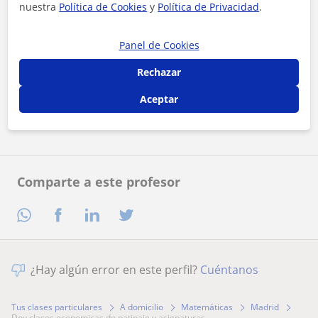
nuestra
Política de Cookies
y
Política de Privacidad
.
Panel de Cookies
Al hacer clic, aceptas nuestro
aviso legal
y de
privacidad
Rechazar
Aceptar
Contactar ahora
Comparte a este profesor
¿Hay algún error en este perfil?
Cuéntanos
Tus clases particulares
A domicilio
Matemáticas
Madrid
doy clases economicas de patinaje y asignaturas