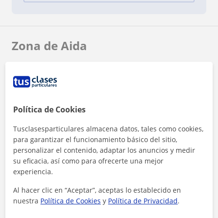
Zona de Aida
Localidades a las que se desplaza para dar clase
Pozuelo de Alarcón
Madrid (Ciudad)
Leganés
Coslada
Política de Cookies
Tusclasesparticulares almacena datos, tales como cookies,
+
−
para garantizar el funcionamiento básico del sitio,
personalizar el contenido, adaptar los anuncios y medir
su eficacia, así como para ofrecerte una mejor
experiencia.
Al hacer clic en “Aceptar”, aceptas lo establecido en
nuestra
Política de Cookies
y
Política de Privacidad
.
10 km
5 mi
Leaflet
| ©
OpenStreetMap
contributors