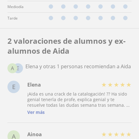
Mediodía
Tarde
2 valoraciones de alumnos y ex-
alumnos de Aida
Elena y otras 1 personas recomiendan a Aida
A
E
★
★
★
★
★
Elena
E
¡Aida es una crack de la catalogación! ?? Ha sido
genial tenerla de profe, explica genial y te
resuelve todas las dudas semana tras semana. La
súper recomiendo porque a mí me ha ayudado
Ver más
muchísimo y además, hace las clases muy
amenas. ??
★
★
★
★
★
Ainoa
A