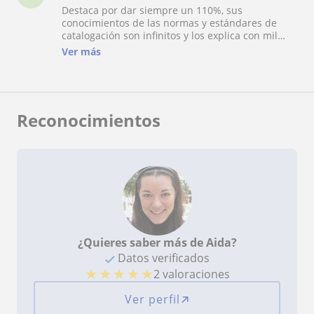
Destaca por dar siempre un 110%, sus
conocimientos de las normas y estándares de
catalogación son infinitos y los explica con mil
ejemplos y de manera que consigues interiorizar
Ver más
y comprender mejor el documento y su registro.
Aparte de su profesionalidad y dominio del tema
lo hace todo muy ameno. La recomiendo a tope.
Reconocimientos
¿Quieres saber más de Aida?
Datos verificados
★
★
★
★
★
2 valoraciones
Ver perfil