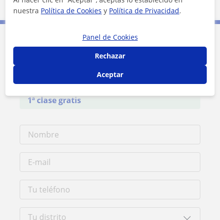
3 mi
Leaflet
| ©
OpenStreetMap
contributors
nuestra
Política de Cookies
y
Política de Privacidad
.
Panel de Cookies
Contacta con Raquel
Rechazar
Aceptar
Tarifa
28
€/h
1ª clase gratis