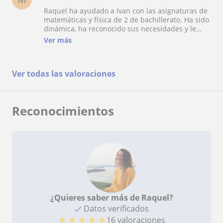
Raquel ha ayudado a Ivan con las asignaturas de
matemáticas y física de 2 de bachillerato. Ha sido
dinámica, ha reconocido sus necesidades y le
ayudado mucho. Y le ha aportado confianza, algo
Ver más
tan importante para la EVAU. Gracias Raquel
Ver todas las valoraciones
Reconocimientos
¿Quieres saber más de Raquel?
Datos verificados
★
★
★
★
★
16 valoraciones