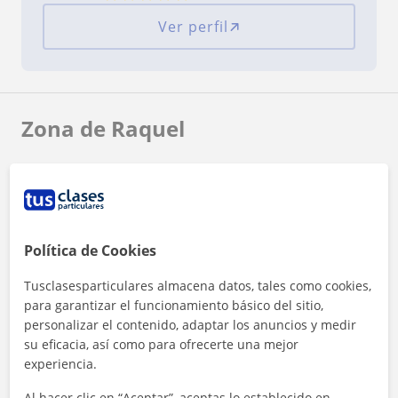
Ver perfil
Zona de Raquel
Localidades a las que se desplaza para dar clase
Madrid (Ciudad)
Política de Cookies
+
−
Tusclasesparticulares almacena datos, tales como cookies,
para garantizar el funcionamiento básico del sitio,
personalizar el contenido, adaptar los anuncios y medir
su eficacia, así como para ofrecerte una mejor
experiencia.
5 km
Al hacer clic en “Aceptar”, aceptas lo establecido en