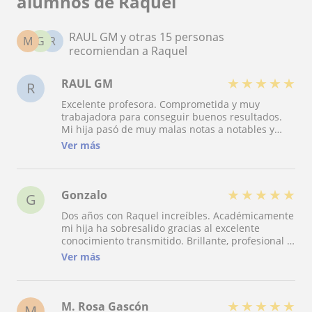
alumnos de Raquel
RAUL GM y otras 15 personas
M
G
R
recomiendan a Raquel
★
★
★
★
★
RAUL GM
R
Excelente profesora. Comprometida y muy
trabajadora para conseguir buenos resultados.
Mi hija pasó de muy malas notas a notables y
sobresalientes. Merece la pena contar con ella,
Ver más
muy recomendable. Además es encantadora,
consiguió muy buena relación con mi hija.
★
★
★
★
★
Gonzalo
G
Dos años con Raquel increíbles. Académicamente
mi hija ha sobresalido gracias al excelente
conocimiento transmitido. Brillante, profesional y
maestra donde las haya. Recomendable si o si,
Ver más
sin lugar a duda. Chapó Raquel y mil gracias por
todo.
★
★
★
★
★
M. Rosa Gascón
M