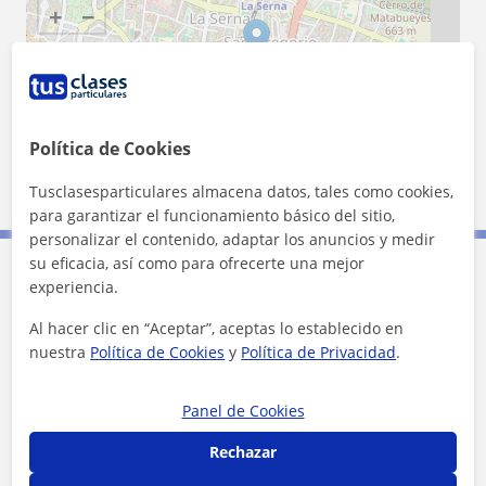
+
−
Política de Cookies
500 m
Tusclasesparticulares almacena datos, tales como cookies,
2000 ft
Leaflet
| ©
OpenStreetMap
contributors
para garantizar el funcionamiento básico del sitio,
personalizar el contenido, adaptar los anuncios y medir
su eficacia, así como para ofrecerte una mejor
experiencia.
Contacta con Diego
Al hacer clic en “Aceptar”, aceptas lo establecido en
nuestra
Política de Cookies
y
Política de Privacidad
.
Tarifa
15
€/h
1ª clase gratis
Panel de Cookies
Rechazar