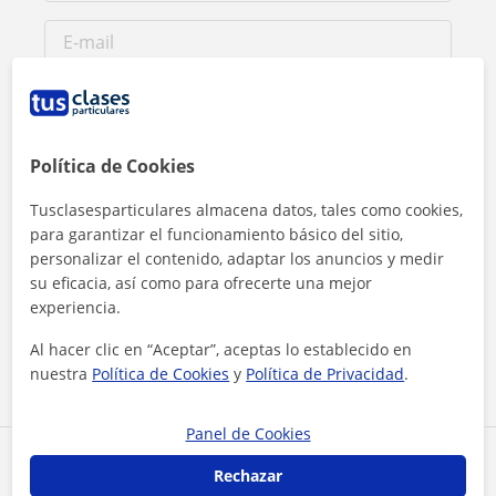
Política de Cookies
Tusclasesparticulares almacena datos, tales como cookies,
para garantizar el funcionamiento básico del sitio,
personalizar el contenido, adaptar los anuncios y medir
su eficacia, así como para ofrecerte una mejor
Al hacer clic, aceptas nuestro
aviso legal
y de
privacidad
experiencia.
Al hacer clic en “Aceptar”, aceptas lo establecido en
Contactar ahora
nuestra
Política de Cookies
y
Política de Privacidad
.
Panel de Cookies
Comparte a este profesor
Rechazar