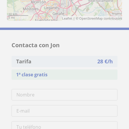
10 km
5 mi
Leaflet
| ©
OpenStreetMap
contributors
Contacta con Jon
Tarifa
28
€/h
1ª clase gratis