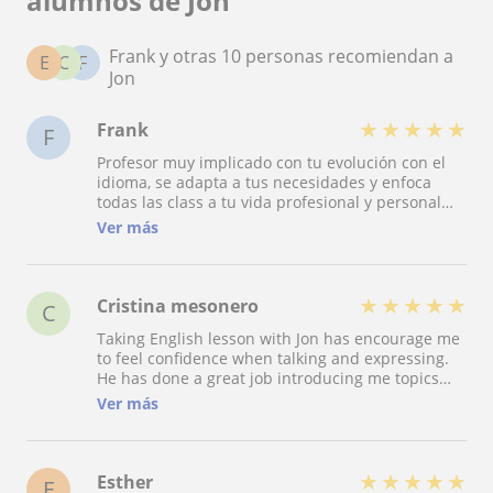
alumnos de Jon
Frank y otras 10 personas recomiendan a
E
C
F
Jon
★
★
★
★
★
Frank
F
Profesor muy implicado con tu evolución con el
idioma, se adapta a tus necesidades y enfoca
todas las class a tu vida profesional y personal
con el idioma. Además siempre tiene un
Ver más
momento para dar respuesta a cualquier
consulta que tengas, fuera de las clases y sabe
darte in feedback sobre tu evolución que te hace
superarte cada vez más.
★
★
★
★
★
Cristina mesonero
C
Taking English lesson with Jon has encourage me
to feel confidence when talking and expressing.
He has done a great job introducing me topics
and vocabulary very essential and worthy for
Ver más
improving my English learning and putting it into
practice. As different work circumstances
appeared during the lessons, he adapted quickly
to my needs. He is also really flexible about
★
★
★
★
★
Esther
E