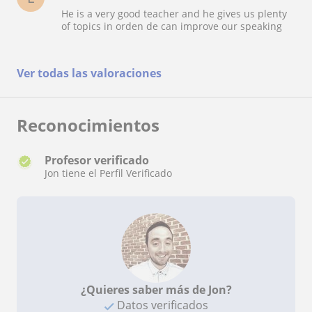
timetable. Always in good mood and always on
He is a very good teacher and he gives us plenty
time. I really recommend Jon as an English
of topics in orden de can improve our speaking
teacher. Very profesional, respectful and knows
how to conduct English lesson in a very dynamic
way that time flies.
Ver todas las valoraciones
Reconocimientos
Profesor verificado
Jon tiene el Perfil Verificado
¿Quieres saber más de Jon?
Datos verificados