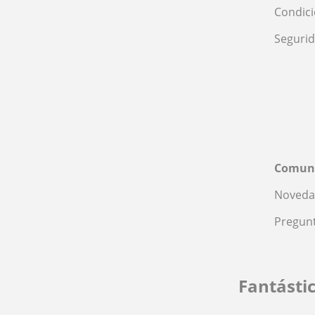
Condic
Seguri
Comun
Noveda
Pregunt
Fantásti