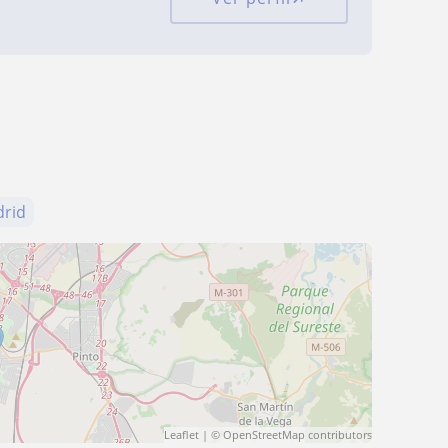
rid
Leaflet
| ©
OpenStreetMap
contributors