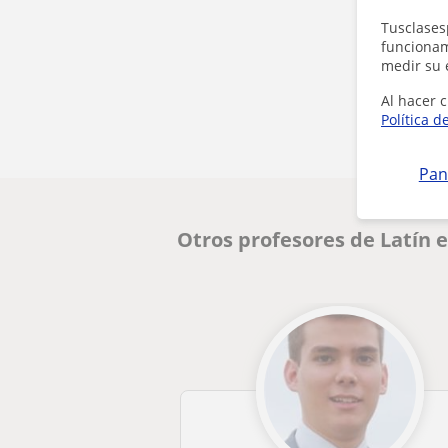
Tusclases
funcionami
medir su 
Al hacer c
Política d
Pan
Otros profesores de Latín 