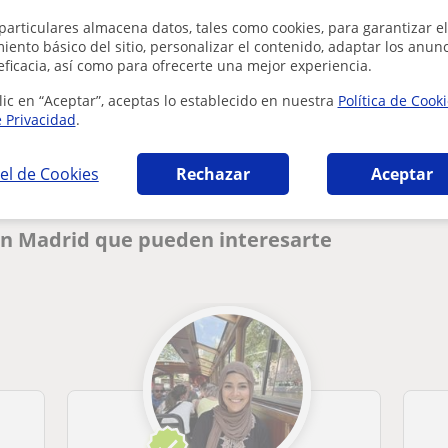
particulares almacena datos, tales como cookies, para garantizar el
ento básico del sitio, personalizar el contenido, adaptar los anunc
eficacia, así como para ofrecerte una mejor experiencia.
¿Hay algún error en este perfil?
Cuéntanos
lic en “Aceptar”, aceptas lo establecido en nuestra
Política de Cook
e Privacidad
.
el de Cookies
Rechazar
Aceptar
en Madrid que pueden interesarte