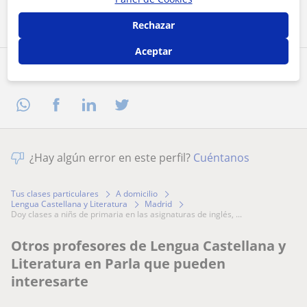
Contactar ahora
Rechazar
Aceptar
Comparte a este profesor
¿Hay algún error en este perfil?
Cuéntanos
Tus clases particulares
A domicilio
Lengua Castellana y Literatura
Madrid
doy clases a niñs de primaria en las asignaturas de inglés, ...
Otros profesores de Lengua Castellana y
Literatura en Parla que pueden
interesarte