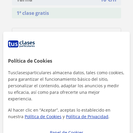
1ª clase gratis
Política de Cookies
Tusclasesparticulares almacena datos, tales como cookies,
para garantizar el funcionamiento básico del sitio,
personalizar el contenido, adaptar los anuncios y medir
su eficacia, así como para ofrecerte una mejor
experiencia.
Al hacer clic en “Aceptar”, aceptas lo establecido en
Al hacer clic, aceptas nuestro
aviso legal
y de
privacidad
nuestra
Política de Cookies
y
Política de Privacidad
.
Panel de Cookies