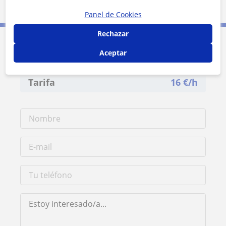
5 mi
Leaflet
| ©
OpenStreetMap
contributors
Panel de Cookies
Rechazar
Contacta con Marta
Aceptar
Tarifa
16
€/h