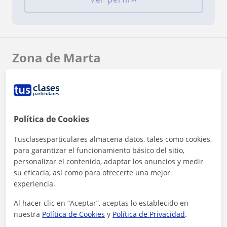
Zona de Marta
Localidades a las que se desplaza para dar clase
Móstoles
Leganés
Fuenlabrada
Política de Cookies
Alcorcón
Tusclasesparticulares almacena datos, tales como cookies,
+
−
para garantizar el funcionamiento básico del sitio,
personalizar el contenido, adaptar los anuncios y medir
su eficacia, así como para ofrecerte una mejor
experiencia.
Al hacer clic en “Aceptar”, aceptas lo establecido en
nuestra
Política de Cookies
y
Política de Privacidad
.
10 km