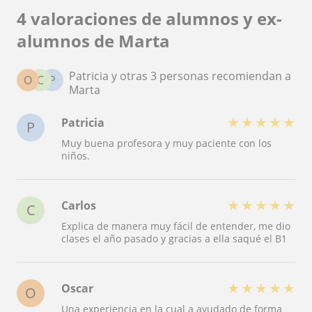
4 valoraciones de alumnos y ex-
alumnos de Marta
Patricia y otras 3 personas recomiendan a
O
C
P
Marta
★
★
★
★
★
Patricia
P
Muy buena profesora y muy paciente con los
niños.
★
★
★
★
★
Carlos
C
Explica de manera muy fácil de entender, me dio
clases el año pasado y gracias a ella saqué el B1
★
★
★
★
★
Oscar
O
Una experiencia en la cual a ayudado de forma