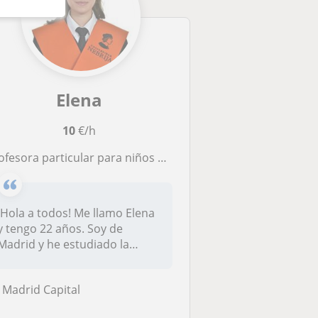
Elena
10
€/h
ofesora particular para niños de PRIMARIA, E.S.O y BACHILLER
¡Hola a todos! Me llamo Elena
y tengo 22 años. Soy de
Madrid y he estudiado la
carre...
Madrid Capital