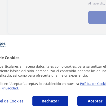
Al hacer clic
¿Hay algún error en este perfil?
Cuéntanos
 de Cookies
particulares almacena datos, tales como cookies, para garantizar el
ento básico del sitio, personalizar el contenido, adaptar los anunc
st Certificate in English en Madrid que puede
eficacia, así como para ofrecerte una mejor experiencia.
lic en “Aceptar”, aceptas lo establecido en nuestra
Política de Cook
e Privacidad
.
el de Cookies
Rechazar
Aceptar