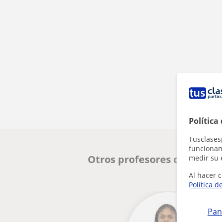
Política
Tusclases
funcionami
Otros profesores de FCE Fir
medir su 
Al hacer c
Política d
Pan