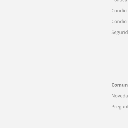
Condici
Condic
Seguri
Comun
Noveda
Pregunt