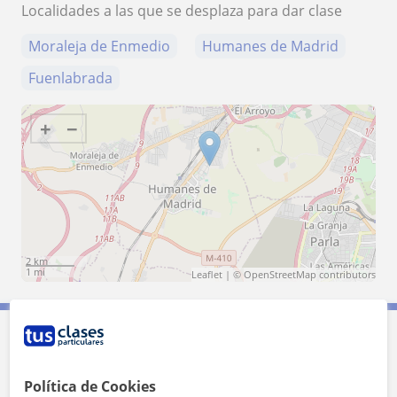
Localidades a las que se desplaza para dar clase
Moraleja de Enmedio
Humanes de Madrid
Fuenlabrada
+
−
2 km
1 mi
Leaflet
| ©
OpenStreetMap
contributors
Contacta con Paula
Política de Cookies