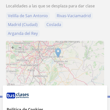
Localidades a las que se desplaza para dar clase
Velilla de San Antonio
Rivas-Vaciamadrid
Madrid (Ciudad)
Coslada
Arganda del Rey
+
−
20 km
10 mi
Leaflet
| ©
OpenStreetMap
contributors
Política de Cookies