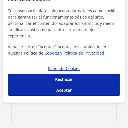
Contacta con Maria
Tusclasesparticulares almacena datos, tales como cookies,
Tarifa
12
€/h
para garantizar el funcionamiento básico del sitio,
personalizar el contenido, adaptar los anuncios y medir
su eficacia, así como para ofrecerte una mejor
1ª clase gratis
experiencia.
Al hacer clic en “Aceptar”, aceptas lo establecido en
nuestra
Política de Cookies
y
Política de Privacidad
.
Panel de Cookies
Rechazar
Aceptar