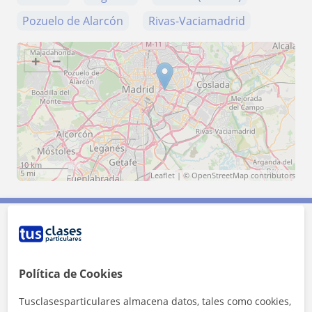
Pozuelo de Alarcón
Rivas-Vaciamadrid
+
−
10 km
5 mi
Leaflet
| ©
OpenStreetMap
contributors
Contacta con Clara
Política de Cookies
Tarifa
13
€/h
Tusclasesparticulares almacena datos, tales como cookies,