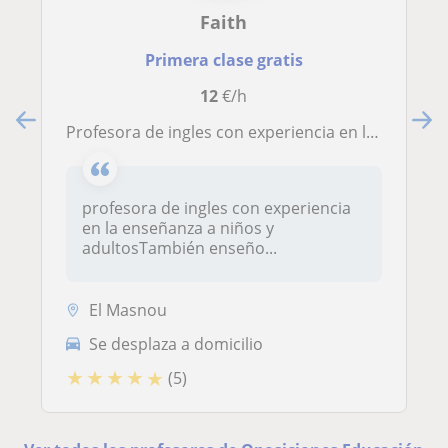
Faith
Primera clase gratis
12
€/h
profesora de ingles con experiencia en la enseñanza a niños y adultos También enseño comercio empresarial y estudios empresariales, de nivel inferior a nivel superior
profesora de ingles con experiencia
en la enseñanza a niños y
adultosTambién enseño...
El Masnou
Se desplaza a domicilio
★
★
★
★
★
(5)