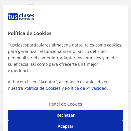
Política de Cookies
Tusclasesparticulares almacena datos, tales como cookies,
para garantizar el funcionamiento básico del sitio,
Al hacer clic, aceptas nuestro
aviso legal
y de
privacidad
personalizar el contenido, adaptar los anuncios y medir
su eficacia, así como para ofrecerte una mejor
experiencia.
Contactar ahora
Al hacer clic en “Aceptar”, aceptas lo establecido en
nuestra
Política de Cookies
y
Política de Privacidad
.
Comparte a este profesor
Panel de Cookies
Rechazar
Aceptar