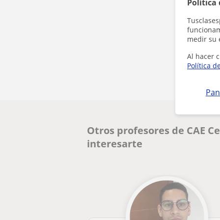
Política
Tusclases
funcionami
medir su 
Al hacer c
Política d
Pan
Otros profesores de CAE Ce
interesarte