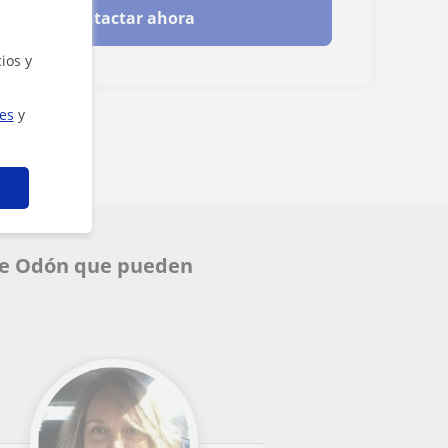
Contactar ahora
ios y
ies
y
a de Odón que pueden