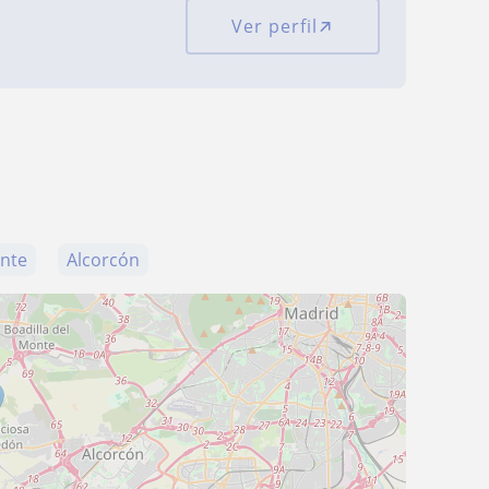
Ver perfil
onte
Alcorcón