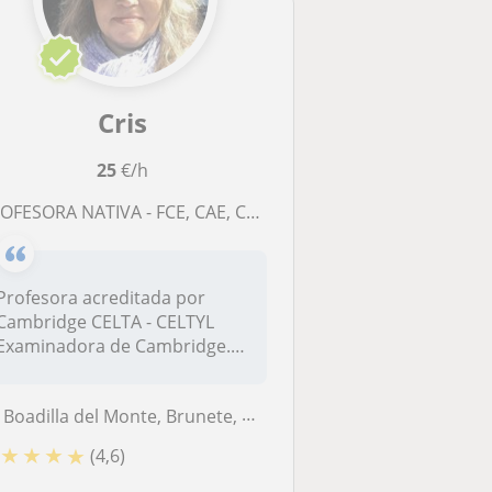
Cris
25
€/h
FESORA NATIVA - FCE, CAE, CPE, IELTS, TOEFL; TUTOR PARTICULAR (British Syllabus))
Profesora acreditada por
Cambridge CELTA - CELTYL
Examinadora de Cambridge.
Licencia...
Boadilla del Monte, Brunete, Majadahonda, Pozuelo de Alarcón, Las Roza...
★
★
★
★
(4,6)