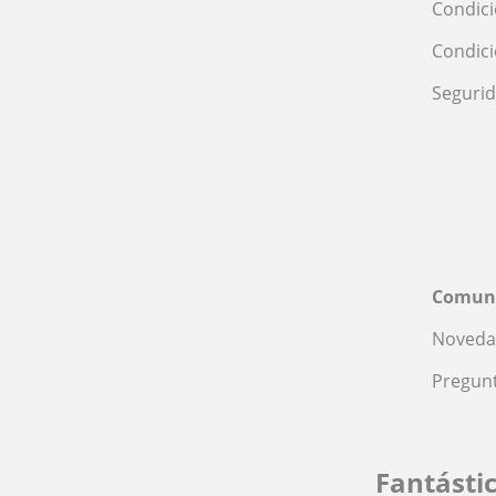
Condici
Condic
Seguri
Comun
Noveda
Pregunt
Fantásti