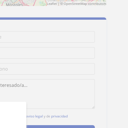
Leaflet
| ©
OpenStreetMap
contributors
, aceptas nuestro
aviso legal
y de
privacidad