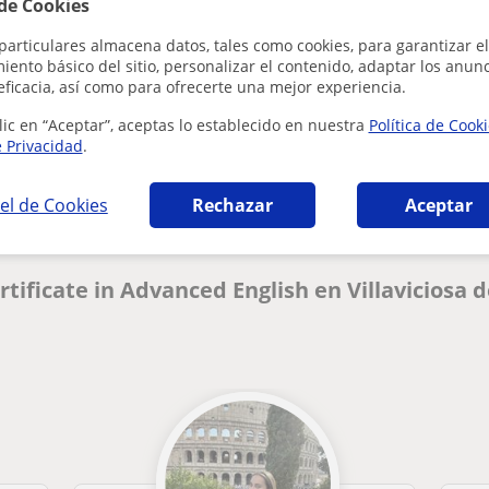
 de Cookies
particulares almacena datos, tales como cookies, para garantizar el
ento básico del sitio, personalizar el contenido, adaptar los anunc
eficacia, así como para ofrecerte una mejor experiencia.
lic en “Aceptar”, aceptas lo establecido en nuestra
Política de Cook
¿Hay algún error en este perfil?
Cuéntanos
e Privacidad
.
el de Cookies
Rechazar
Aceptar
rtificate in Advanced English en Villavicios