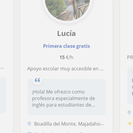
Lucía
Primera clase gratis
15
€/h
PRO
o
Apoyo escolar muy accesible en Madrid a un solo click!
¡Hola! Me ofrezco como
e
profesora especialmente de
inglés para estudiantes de
niveles...
★
Boadilla del Monte, Majadahonda, Pozuelo de Alarcón, Villaviciosa de O...