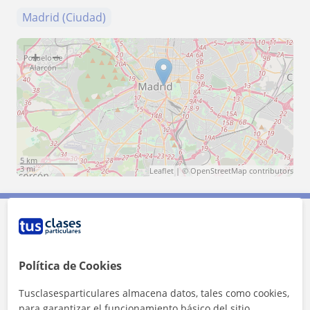
Madrid (Ciudad)
+
−
5 km
3 mi
Leaflet
| ©
OpenStreetMap
contributors
Contacta con Noelia
Política de Cookies
Tarifa
12
€/h
Tusclasesparticulares almacena datos, tales como cookies,
1ª clase gratis
para garantizar el funcionamiento básico del sitio,