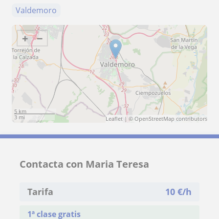
Valdemoro
+
−
5 km
3 mi
Leaflet
| ©
OpenStreetMap
contributors
Contacta con Maria Teresa
Tarifa
10
€/h
1ª clase gratis