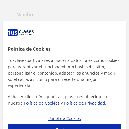
Política de Cookies
Tusclasesparticulares almacena datos, tales como cookies,
para garantizar el funcionamiento básico del sitio,
personalizar el contenido, adaptar los anuncios y medir
su eficacia, así como para ofrecerte una mejor
experiencia.
Al hacer clic en “Aceptar”, aceptas lo establecido en
nuestra
Política de Cookies
y
Política de Privacidad
.
Al hacer clic, aceptas nuestro
aviso legal
y de
privacidad
Panel de Cookies
Contactar ahora