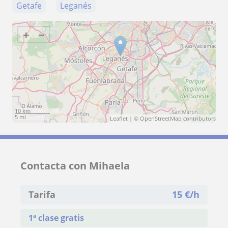
Getafe
Leganés
+
−
10 km
5 mi
Leaflet
| ©
OpenStreetMap
contributors
Contacta con Mihaela
Tarifa
15
€/h
1ª clase gratis