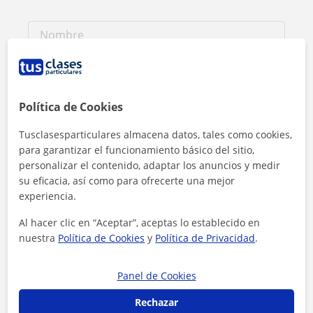
Política de Cookies
Tusclasesparticulares almacena datos, tales como cookies,
para garantizar el funcionamiento básico del sitio,
personalizar el contenido, adaptar los anuncios y medir
su eficacia, así como para ofrecerte una mejor
experiencia.
Al hacer clic en “Aceptar”, aceptas lo establecido en
Al hacer clic, aceptas nuestro
aviso legal
y de
privacidad
nuestra
Política de Cookies
y
Política de Privacidad
.
Contactar ahora
Panel de Cookies
Rechazar