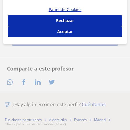
Panel de Cookies
Rechazar
Al hacer clic, aceptas nuestro
aviso legal
y de
privacidad
Aceptar
Contactar ahora
Comparte a este profesor
¿Hay algún error en este perfil?
Cuéntanos
Tus clases particulares
A domicilio
Francés
Madrid
clases particulares de francés (a1-c2)