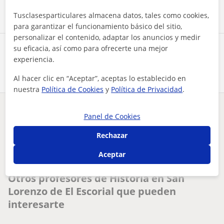
Tusclasesparticulares almacena datos, tales como cookies,
para garantizar el funcionamiento básico del sitio,
personalizar el contenido, adaptar los anuncios y medir
su eficacia, así como para ofrecerte una mejor
Comparte a este profesor
experiencia.
Al hacer clic en “Aceptar”, aceptas lo establecido en
nuestra
Política de Cookies
y
Política de Privacidad
.
¿Hay algún error en este perfil?
Cuéntanos
Panel de Cookies
Rechazar
Tus clases particulares
Historia
Madrid
San Lorenzo de El Escorial
Aceptar
doy clases particulares de historia e historia del arte
Otros profesores de Historia en San
Lorenzo de El Escorial que pueden
interesarte