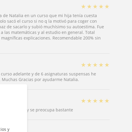
★
★
★
★
★
 de Natalia en un curso que mi hija tenía cuesta
olo sacó el curso si no q la motivó para coger con
capaz de sacarlo y subió muchísimo su autoestima. Fue
 las matemáticas y al estudio en general. Total
o, magníficas explicaciones. Recomendable 200% sin
★
★
★
★
★
curso adelante y de 6 asignaturas suspensas he
... Muchas Gracias por ayudarme Natalia.
★
★
★
★
★
 ayuda mucho y se preocupa bastante
ios y