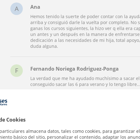
Ana
A
Hemos tenido la suerte de poder contar con la ayuda
arriba y consiguió darle la vuelta por completo. No s
ganas los cursos siguientes, la hizo ver q ella era 
un antes y un después en la manera de enfrentarse a
dedicación a las necesidades de mi hija, total apoy
duda alguna.
Fernando Noriega Rodriguez-Ponga
F
La verdad que me ha ayudado muchísimo a sacar el 
conseguido sacar las 6 para verano y lo tengo libre
Maru
M
Es muy buena explicandote lo que no entiendes, te
 de Cookies
particulares almacena datos, tales como cookies, para garantizar el
ento básico del sitio, personalizar el contenido, adaptar los anunc
Ver todas las valoraciones