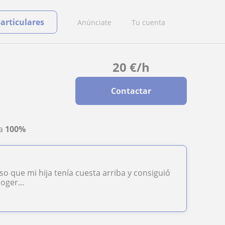
particulares
Anúnciate
Tu cuenta
20
€
/h
Contactar
ta
100%
o que mi hija tenía cuesta arriba y consiguió
oger...