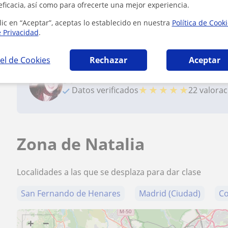
eficacia, así como para ofrecerte una mejor experiencia.
lic en “Aceptar”, aceptas lo establecido en nuestra
Política de Cook
Reconocimientos
e Privacidad
.
el de Cookies
Rechazar
Aceptar
¿Quieres saber más de Natalia?
★
★
★
★
★
Datos verificados
22 valora
Zona de Natalia
Localidades a las que se desplaza para dar clase
San Fernando de Henares
Madrid (Ciudad)
Co
+
−