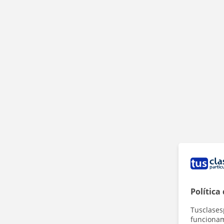
Política
Tusclases
funcionami