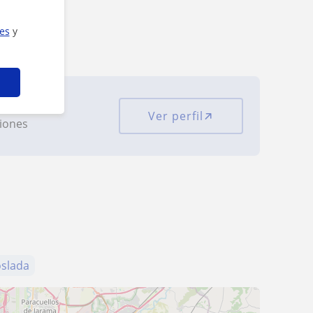
ies
y
Ver perfil
ciones
slada