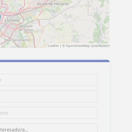
Leaflet
| ©
OpenStreetMap
contributors