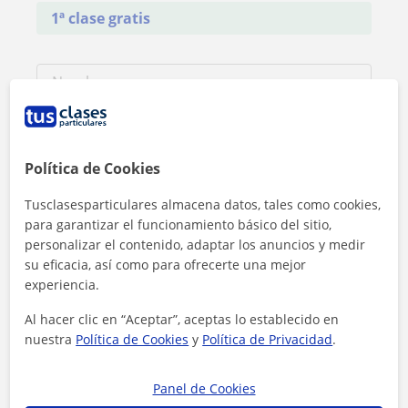
1ª clase gratis
Política de Cookies
Tusclasesparticulares almacena datos, tales como cookies,
para garantizar el funcionamiento básico del sitio,
personalizar el contenido, adaptar los anuncios y medir
su eficacia, así como para ofrecerte una mejor
experiencia.
Al hacer clic en “Aceptar”, aceptas lo establecido en
Al hacer clic, aceptas nuestro
aviso legal
y de
privacidad
nuestra
Política de Cookies
y
Política de Privacidad
.
Contactar ahora
Panel de Cookies