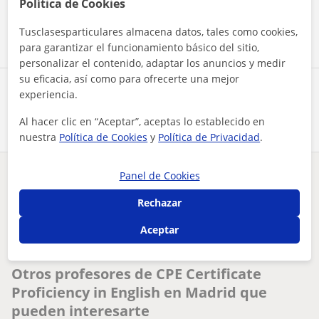
Política de Cookies
Contactar ahora
Tusclasesparticulares almacena datos, tales como cookies,
para garantizar el funcionamiento básico del sitio,
personalizar el contenido, adaptar los anuncios y medir
su eficacia, así como para ofrecerte una mejor
Comparte a este profesor
experiencia.
Al hacer clic en “Aceptar”, aceptas lo establecido en
nuestra
Política de Cookies
y
Política de Privacidad
.
Panel de Cookies
¿Hay algún error en este perfil?
Cuéntanos
Rechazar
Tus clases particulares
A domicilio
Aceptar
CPE Certificate Proficiency in English
Madrid
doy clases particulares de inglés para niños y adultos
Otros profesores de CPE Certificate
Proficiency in English en Madrid que
pueden interesarte