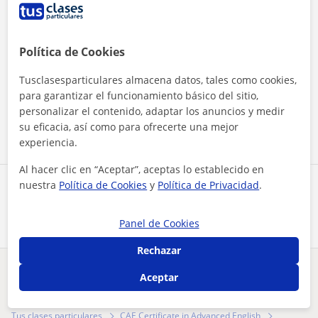
Política de Cookies
Al hacer clic, aceptas nuestro
aviso legal
y de
privacidad
Tusclasesparticulares almacena datos, tales como cookies,
para garantizar el funcionamiento básico del sitio,
personalizar el contenido, adaptar los anuncios y medir
Contactar ahora
su eficacia, así como para ofrecerte una mejor
experiencia.
Al hacer clic en “Aceptar”, aceptas lo establecido en
nuestra
Política de Cookies
y
Política de Privacidad
.
Comparte a este profesor
Panel de Cookies
Rechazar
Aceptar
¿Hay algún error en este perfil?
Cuéntanos
Tus clases particulares
CAE Certificate in Advanced English