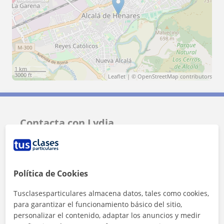
1 km
3000 ft
Leaflet
| ©
OpenStreetMap
contributors
Contacta con Lydia
Tarifa
15
€/h
Política de Cookies
1ª clase gratis
Tusclasesparticulares almacena datos, tales como cookies,
para garantizar el funcionamiento básico del sitio,
personalizar el contenido, adaptar los anuncios y medir