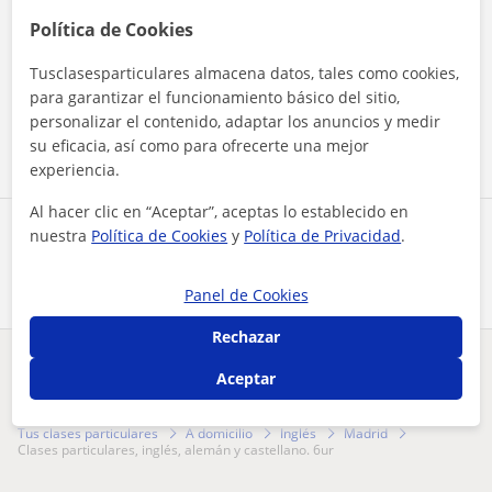
Política de Cookies
Al hacer clic, aceptas nuestro
aviso legal
y de
privacidad
Tusclasesparticulares almacena datos, tales como cookies,
para garantizar el funcionamiento básico del sitio,
personalizar el contenido, adaptar los anuncios y medir
Contactar ahora
su eficacia, así como para ofrecerte una mejor
experiencia.
Al hacer clic en “Aceptar”, aceptas lo establecido en
Comparte a este profesor
nuestra
Política de Cookies
y
Política de Privacidad
.
Panel de Cookies
Rechazar
¿Hay algún error en este perfil?
Cuéntanos
Aceptar
Tus clases particulares
A domicilio
Inglés
Madrid
clases particulares, inglés, alemán y castellano. 6ur