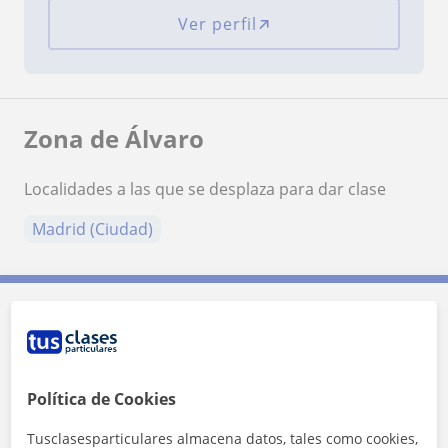
Ver perfil
Zona de Álvaro
Localidades a las que se desplaza para dar clase
Madrid (Ciudad)
Contacta con Álvaro
Tarifa
10
€/h
Política de Cookies
1ª clase gratis
Tusclasesparticulares almacena datos, tales como cookies,