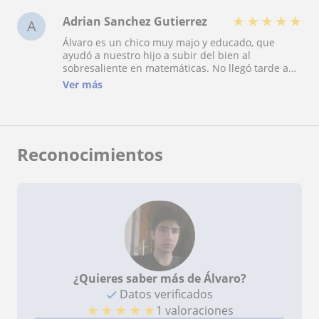
★
★
★
★
★
Adrian Sanchez Gutierrez
A
Álvaro es un chico muy majo y educado, que
ayudó a nuestro hijo a subir del bien al
sobresaliente en matemáticas. No llegó tarde a
ninguna de las clases que concertamos. No le
Ver más
conocimos en esta página, sino por un anuncio
en otra.
Reconocimientos
¿Quieres saber más de Álvaro?
Datos verificados
★
★
★
★
★
1 valoraciones