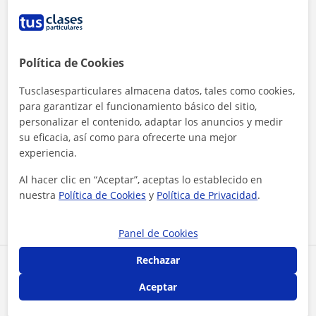
Política de Cookies
Tusclasesparticulares almacena datos, tales como cookies,
para garantizar el funcionamiento básico del sitio,
personalizar el contenido, adaptar los anuncios y medir
su eficacia, así como para ofrecerte una mejor
experiencia.
Al hacer clic, aceptas nuestro
aviso legal
y de
privacidad
Al hacer clic en “Aceptar”, aceptas lo establecido en
nuestra
Política de Cookies
y
Política de Privacidad
.
Contactar ahora
Panel de Cookies
Rechazar
Comparte a este profesor
Aceptar