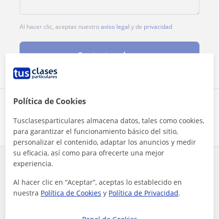
Al hacer clic, aceptas nuestro
aviso legal
y de
privacidad
Contactar ahora
Política de Cookies
Comparte a este profesor
Tusclasesparticulares almacena datos, tales como cookies,
para garantizar el funcionamiento básico del sitio,
personalizar el contenido, adaptar los anuncios y medir
su eficacia, así como para ofrecerte una mejor
experiencia.
¿Hay algún error en este perfil?
Cuéntanos
Al hacer clic en “Aceptar”, aceptas lo establecido en
nuestra
Política de Cookies
y
Política de Privacidad
.
Tus clases particulares
Moda
Madrid
Móstoles
clases particulares de patronaje y confección para cualquier...