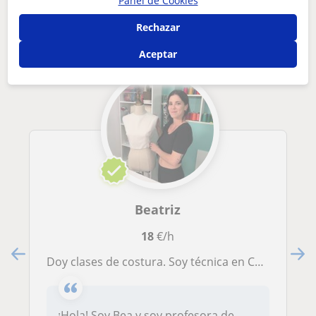
Panel de Cookies
Otros profesores de Moda en Móstoles
que pueden interesarte
Rechazar
Aceptar
Beatriz
18
€/h
Doy clases de costura. Soy técnica en Confección y Moda
¡Hola! Soy Bea y soy profesora de