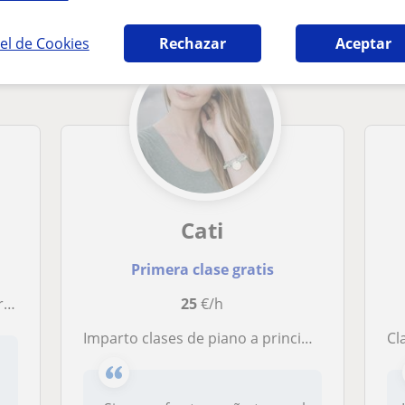
el de Cookies
Rechazar
Aceptar
Cati
Primera clase gratis
s
25
€/h
Imparto clases de piano a principiantes de forma divertida y amena. No habrá aburrimiento, aunque sí habrás de esforzarte por aprender
Cl