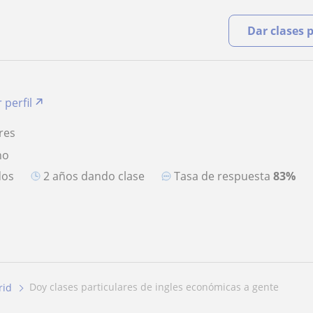
Dar clases 
 perfil
res
no
dos
2 años dando clase
Tasa de respuesta
83%
doy clases particulares de ingles económicas a gente
rid