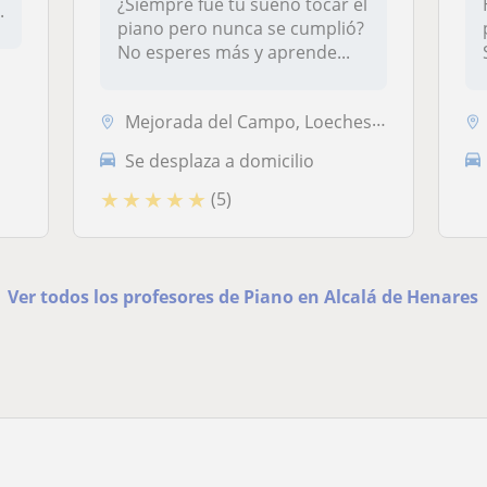
¿Siempre fue tu sueño tocar el
.
piano pero nunca se cumplió?
No esperes más y aprende...
Mejorada del Campo, Loeches, San Fernando de Henares, Velilla de San A...
Se desplaza a domicilio
★
★
★
★
★
(5)
Ver todos los profesores de Piano en Alcalá de Henares