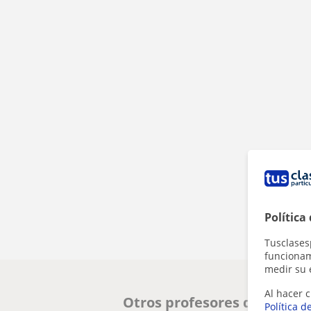
Política
Tusclases
funcionami
medir su 
Al hacer c
Otros profesores de Piano 
Política d