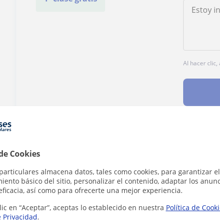
Al hacer clic
¿Hay algún error en este perfil?
Cuéntanos
 de Cookies
particulares almacena datos, tales como cookies, para garantizar el
ento básico del sitio, personalizar el contenido, adaptar los anunc
eficacia, así como para ofrecerte una mejor experiencia.
lic en “Aceptar”, aceptas lo establecido en nuestra
Política de Cook
en Alcalá de Henares que pueden interesarte
e Privacidad
.