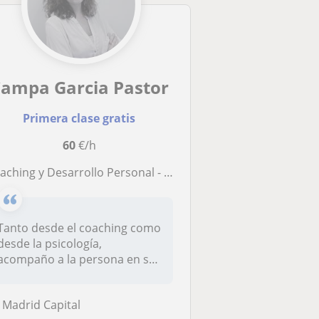
ampa Garcia Pastor
Primera clase gratis
60
€/h
ching y Desarrollo Personal - Técnicas de estudio y apoyo psicológico
Tanto desde el coaching como
desde la psicología,
acompaño a la persona en sus
dific...
Madrid Capital