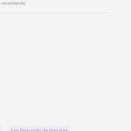
la recomiendo.
a
San Fernando de Henares