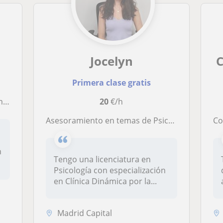
Jocelyn
C
Primera clase gratis
nza
20
€/h
Asesoramiento en temas de Psicología y Psicoanálisis para todo aquel que necesite aumentar sus conocimientos en estas áreas
Coa
n
Tengo una licenciatura en
Psicología con especialización
en Clínica Dinámica por la...
Madrid Capital