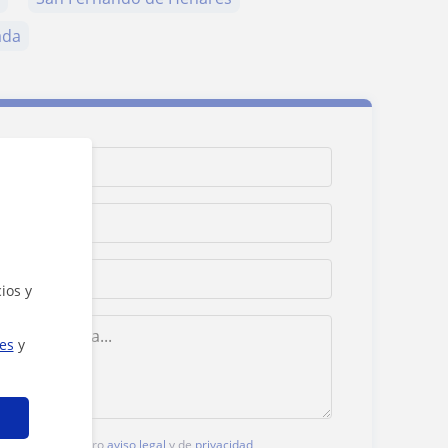
ada
ios y
ies
y
lic, aceptas nuestro
aviso legal
y de
privacidad