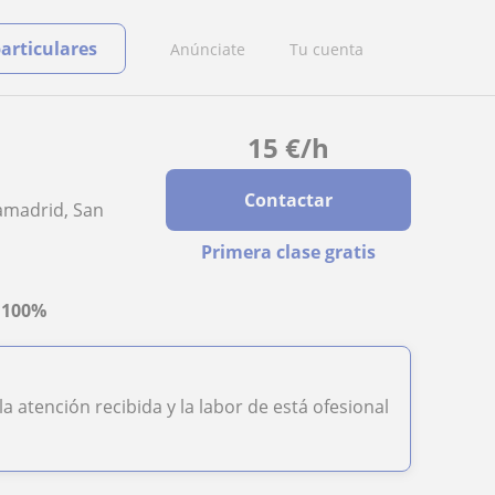
particulares
Anúnciate
Tu cuenta
15
€
/h
Contactar
iamadrid, San
Primera clase gratis
a
100%
 atención recibida y la labor de está ofesional