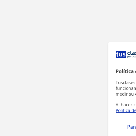
Política
Tusclases
funcionami
medir su 
Al hacer c
Política d
Pan