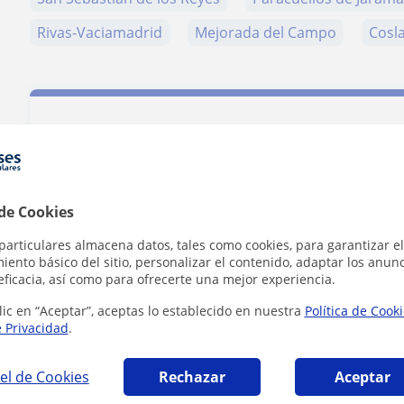
Rivas-Vaciamadrid
Mejorada del Campo
Cosl
Contacta con Carina
bencomo
 de Cookies
Tarifa
15
€/h
particulares almacena datos, tales como cookies, para garantizar el
ento básico del sitio, personalizar el contenido, adaptar los anunc
eficacia, así como para ofrecerte una mejor experiencia.
1ª clase gratis
lic en “Aceptar”, aceptas lo establecido en nuestra
Política de Cook
e Privacidad
.
el de Cookies
Rechazar
Aceptar
Al hacer c