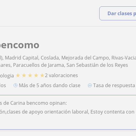
Dar clases 
 bencomo
), Madrid Capital, Coslada, Mejorada del Campo, Rivas-Vac
res, Paracuellos de Jarama, San Sebastián de los Reyes
★
★
★
★
★
2 valoraciones
cologia
dos
más de 5 años dando clase
Tasa de respuest
s de Carina bencomo opinan:
n,clases de apoyo orientación laboral, Estoy contenta con la