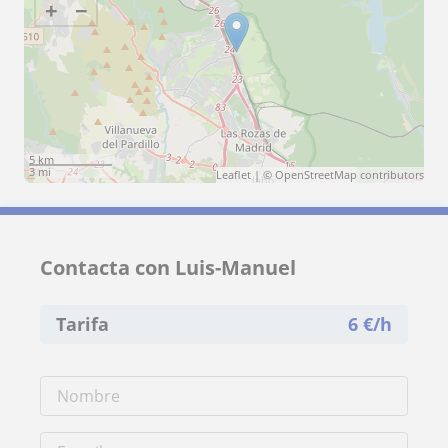
+
−
5 km
3 mi
Leaflet
| ©
OpenStreetMap
contributors
Contacta con Luis-Manuel
Tarifa
6
€/h