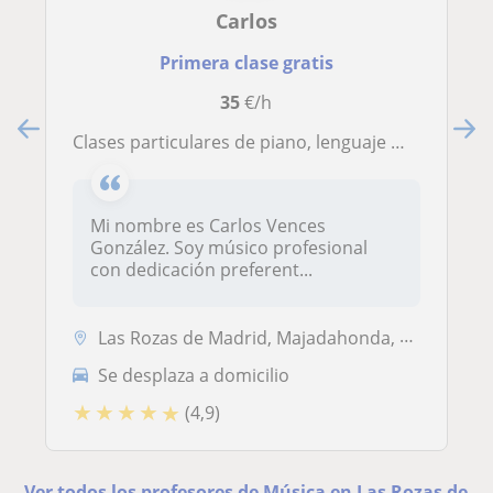
Carlos
Primera clase gratis
35
€/h
Clases particulares de piano, lenguaje musical, armonía y análisis
Mi nombre es Carlos Vences
González. Soy músico profesional
con dedicación preferent...
Las Rozas de Madrid, Majadahonda, Pozuelo de Alarcón, Torrelodones, Ma...
Se desplaza a domicilio
★
★
★
★
★
(4,9)
Ver todos los profesores de Música en Las Rozas de