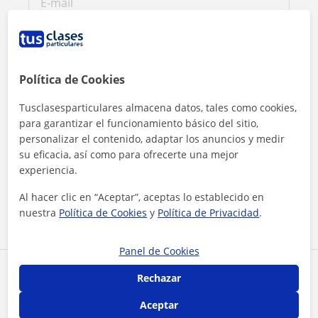
Política de Cookies
Tusclasesparticulares almacena datos, tales como cookies,
para garantizar el funcionamiento básico del sitio,
personalizar el contenido, adaptar los anuncios y medir
su eficacia, así como para ofrecerte una mejor
Al hacer clic, aceptas nuestro
aviso legal
y de
privacidad
experiencia.
Al hacer clic en “Aceptar”, aceptas lo establecido en
Contactar ahora
nuestra
Política de Cookies
y
Política de Privacidad
.
Panel de Cookies
Comparte a este profesor
Rechazar
Aceptar