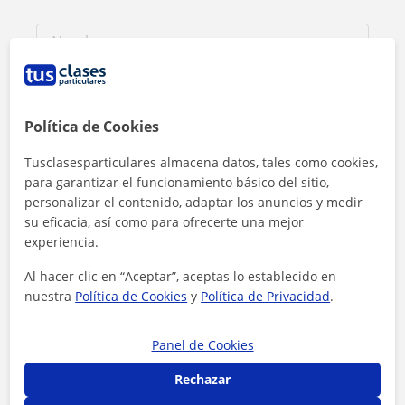
Política de Cookies
Tusclasesparticulares almacena datos, tales como cookies,
para garantizar el funcionamiento básico del sitio,
personalizar el contenido, adaptar los anuncios y medir
su eficacia, así como para ofrecerte una mejor
experiencia.
Al hacer clic en “Aceptar”, aceptas lo establecido en
Al hacer clic, aceptas nuestro
aviso legal
y de
privacidad
nuestra
Política de Cookies
y
Política de Privacidad
.
Contactar ahora
Panel de Cookies
Rechazar