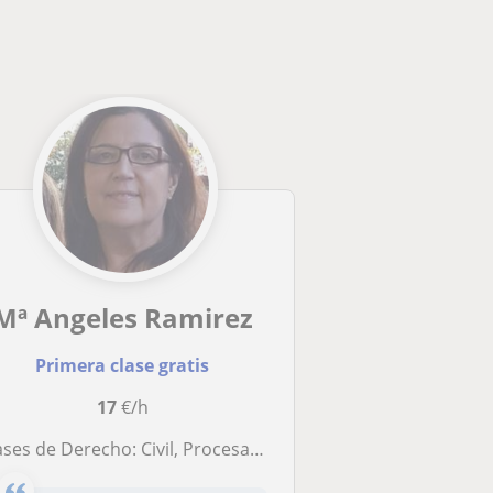
Mª Angeles Ramirez
Primera clase gratis
17
€/h
s de Derecho: Civil, Procesal, Administrativo e Internacional, Público y Privado, tanto presenciales como on line