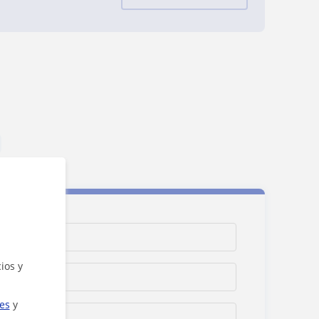
ios y
ies
y