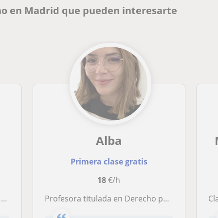
ho en Madrid que pueden interesarte
Alba
Primera clase gratis
18
€/h
s
Profesora titulada en Derecho por Universidad Complutense de Madrid, y titulada en Criminología por Universidad Rey Juan Carlos.
Clase