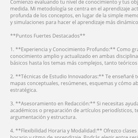
Comienzo evaluando tu nivel de conocimiento y tus obj
medida. Mi metodología se centra en el aprendizaje ac
profunda de los conceptos, en lugar de la simple memor
y simulaciones para hacer el aprendizaje más dinámico 
**Puntos Fuertes Destacados**
1. **Experiencia y Conocimiento Profundo:** Como g
conocimiento amplio y actualizado en ambas disciplin
básicos hasta los temas más complejos, tanto teóricos
2. **Técnicas de Estudio Innovadoras:** Te enseñaré t
mapas conceptuales, resúmenes, esquemas y cómo ab
estratégica.
3. **Asesoramiento en Redacción:** Si necesitas ayuda
académicos o preparación de artículos periodísticos, te
argumentación y estructura.
4. **Flexibilidad Horaria y Modalidad:** Ofrezco clase
horario y ritmo de aprendizaje. Podrás elegir entre ses