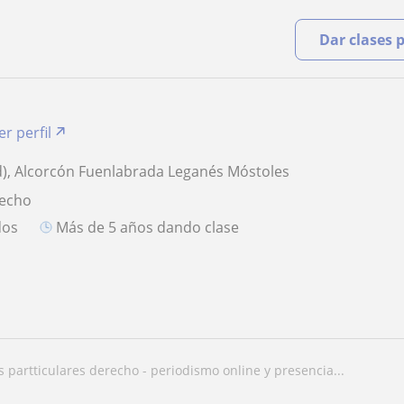
Dar clases 
er perfil
), Alcorcón Fuenlabrada Leganés Móstoles
recho
dos
más de 5 años dando clase
es partticulares derecho - periodismo online y presencia...