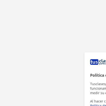
Política
Tusclases
funcionami
medir su 
Al hacer c
Política d