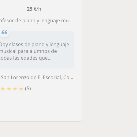
25
€/h
ofesor de piano y lenguaje musical, escuela rusa
Doy clases de piano y lenguaje
musical para alumnos de
todas las edades que
quieran...
San Lorenzo de El Escorial, Collado Villalba, El Escorial, Galapagar, ...
★
★
★
★
(5)