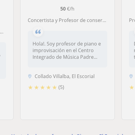
50
€/h
Concertista y Profesor de conservatorio de piano / improvisación
Pr
Hola!. Soy profesor de piano e
improvisación en el Centro
o
Integrado de Música Padre...
Collado Villalba, El Escorial
★
★
★
★
★
★
(5)