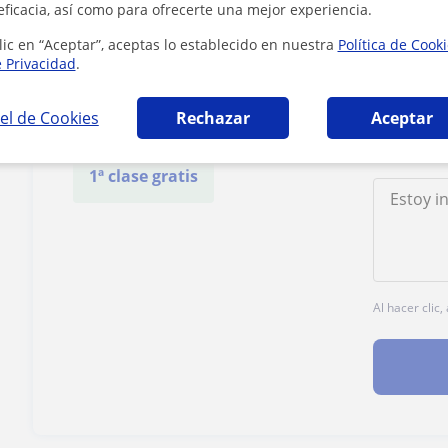
eficacia, así como para ofrecerte una mejor experiencia.
Contacta con Arantxa
lic en “Aceptar”, aceptas lo establecido en nuestra
Política de Cook
e Privacidad
.
Tarifa
20
€/h
el de Cookies
Rechazar
Aceptar
1ª clase gratis
Al hacer clic