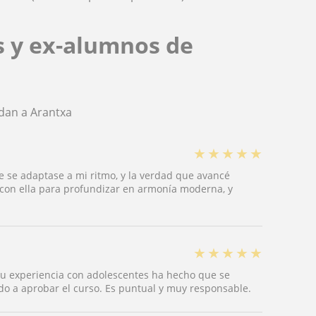
s y ex-alumnos de
dan a Arantxa
★
★
★
★
★
e se adaptase a mi ritmo, y la verdad que avancé
 con ella para profundizar en armonía moderna, y
★
★
★
★
★
Su experiencia con adolescentes ha hecho que se
do a aprobar el curso. Es puntual y muy responsable.