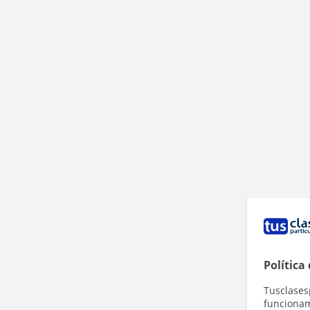
Política
Tusclases
funcionami