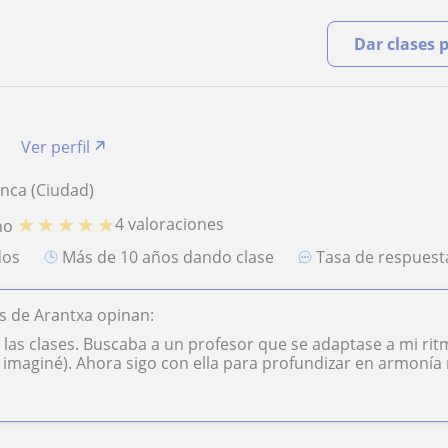
Dar clases 
a
Ver perfil
enca (Ciudad)
★
★
★
★
★
4 valoraciones
no
dos
más de 10 años dando clase
Tasa de respues
s de Arantxa opinan:
las clases. Buscaba a un profesor que se adaptase a mi rit
 imaginé). Ahora sigo con ella para profundizar en armonía 