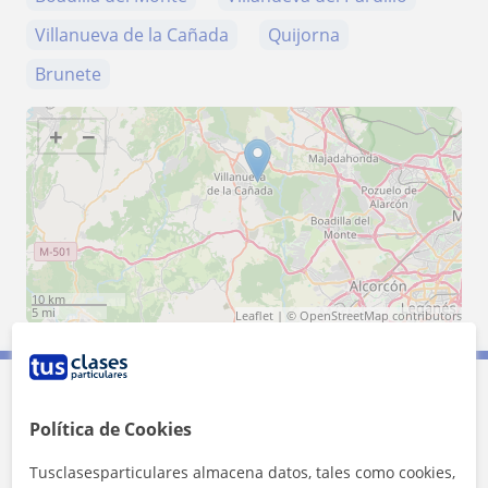
Villanueva de la Cañada
Quijorna
Brunete
+
−
10 km
5 mi
Leaflet
| ©
OpenStreetMap
contributors
Contacta con Marina
Política de Cookies
Tusclasesparticulares almacena datos, tales como cookies,
Tarifa
30
€/h