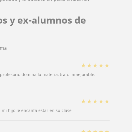
os y ex-alumnos de
ema
★
★
★
★
★
rofesora: domina la materia, trato inmejorable,
★
★
★
★
★
 mi hijo le encanta estar en su clase
★
★
★
★
★