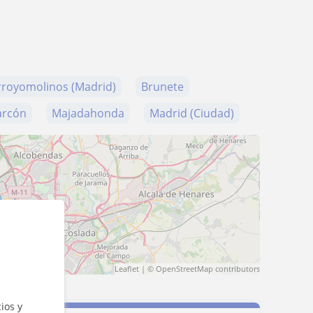
rroyomolinos (Madrid)
Brunete
arcón
Majadahonda
Madrid (Ciudad)
Leaflet
| ©
OpenStreetMap
contributors
ios y