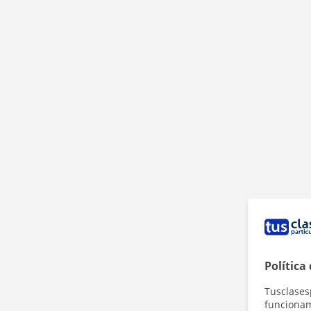
Política
Tusclases
funcionami