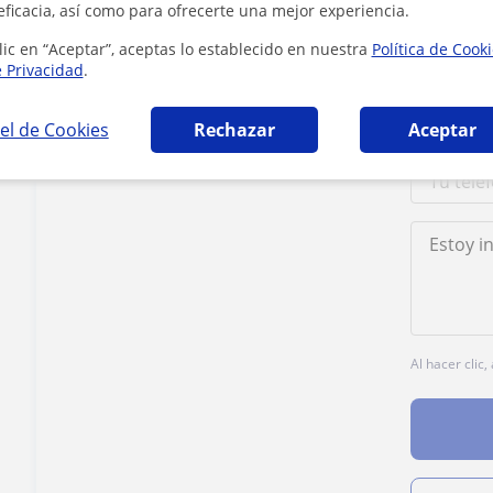
eficacia, así como para ofrecerte una mejor experiencia.
Contacta con Gema
lic en “Aceptar”, aceptas lo establecido en nuestra
Política de Cook
e Privacidad
.
el de Cookies
Rechazar
Aceptar
Tarifa
25
€/h
Al hacer clic