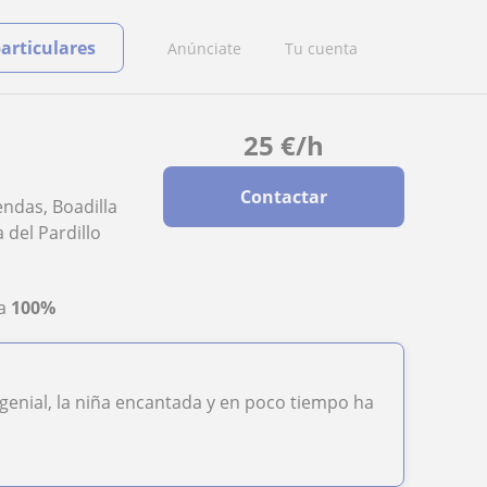
particulares
Anúnciate
Tu cuenta
25
€
/h
Contactar
ndas, Boadilla
 del Pardillo
ta
100%
 genial, la niña encantada y en poco tiempo ha