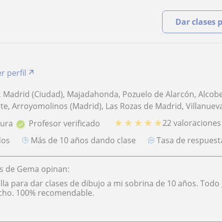
Dar clases 
r perfil
 Madrid (Ciudad), Majadahonda, Pozuelo de Alarcón, Alcobe
te, Arroyomolinos (Madrid), Las Rozas de Madrid, Villanueva
★
★
★
★
★
22 valoraciones
tura
Profesor verificado
dos
más de 10 años dando clase
Tasa de respues
s de Gema opinan:
lla para dar clases de dibujo a mi sobrina de 10 años. Todo
cho. 100% recomendable.